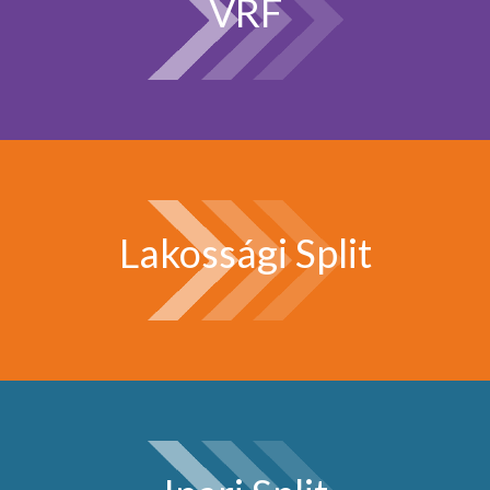
VRF
Lakossági Split