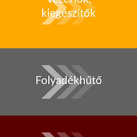
kiegészítők
Folyadékhűtő