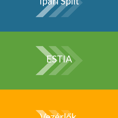
Ipari Split
ESTIA
Vezérlők,