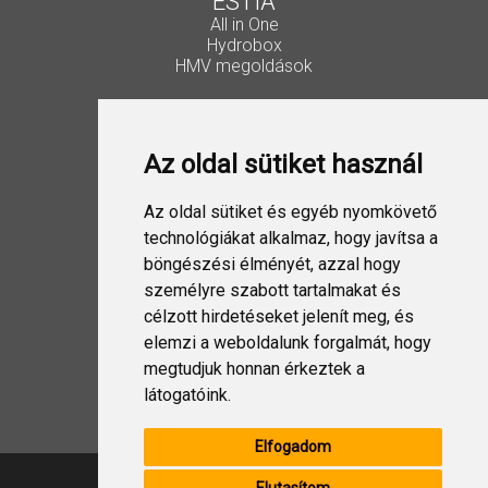
ESTIA
All in One
Hydrobox
HMV megoldások
Vezérlők, kiegészítők
Lakossági Split
Az oldal sütiket használ
Ipari Split
VRF
ESTIA
Az oldal sütiket és egyéb nyomkövető
Szellőztetés
technológiákat alkalmaz, hogy javítsa a
böngészési élményét, azzal hogy
Folyadékhűtő
személyre szabott tartalmakat és
USX EDGE
célzott hirdetéseket jelenít meg, és
elemzi a weboldalunk forgalmát, hogy
megtudjuk honnan érkeztek a
Design Split
látogatóink.
Elfogadom