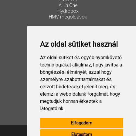
All in One
Hydrobox
HMV megoldások
Vezérlők, kiegészítők
Lakossági Split
Az oldal sütiket használ
Ipari Split
VRF
ESTIA
Az oldal sütiket és egyéb nyomkövető
Szellőztetés
technológiákat alkalmaz, hogy javítsa a
böngészési élményét, azzal hogy
Folyadékhűtő
személyre szabott tartalmakat és
USX EDGE
célzott hirdetéseket jelenít meg, és
elemzi a weboldalunk forgalmát, hogy
megtudjuk honnan érkeztek a
Design Split
látogatóink.
Elfogadom
Elutasítom