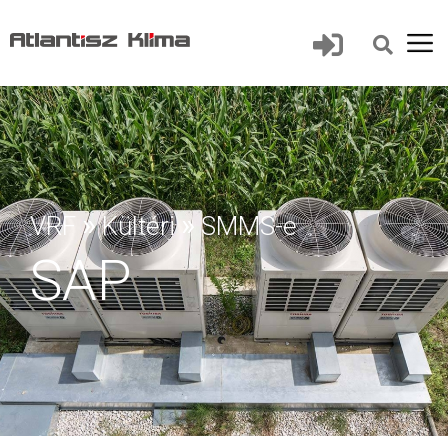
»
»
VRF
Kültéri
SMMS-e
SAP