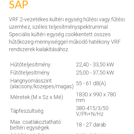
SAP
VRF 2-vezetékes kültéri egység hűtési vagy fűtési
üzemhez, széles teljesítményspektrummal.
Speciális kültéri egység csökkentett összes
hűtőközeg-mennyiséggel működő hatékony VRF
rendszerek kialakításához.
Hűtőteljesítmény
22,40 - 33,50 kW
Fűtőteljesítmény
25,00 - 37,50 kW
Hangnyomásszint
55 - 61 dB(A)
(alacsony/közepes/magas)
1830 x 990 x 780
Méretek (M x Sz x Mé)
mm
380-415/3/50
Tápfeszültség
V/Ph+N/Hz
Max. csatlakoztatható
18 - 27 darab
beltéri egységek