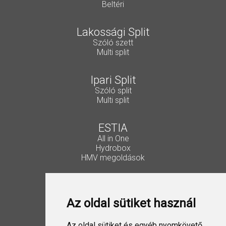
Beltéri
Lakossági Split
Szóló szett
Multi split
Ipari Split
Szóló split
Multi split
ESTIA
All in One
Hydrobox
HMV megoldások
Vezérlők, kiegészítők
Lakossági Split
Az oldal sütiket használ
Ipari Split
VRF
ESTIA
Az oldal sütiket és egyéb nyomkövető