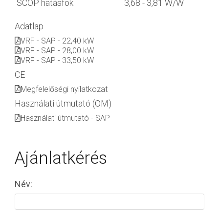
SCOP hatásfok
3,68 - 3,81 W/W
Adatlap
VRF - SAP - 22,40 kW
VRF - SAP - 28,00 kW
VRF - SAP - 33,50 kW
CE
Megfelelőségi nyilatkozat
Használati útmutató (OM)
Használati útmutató - SAP
Ajánlatkérés
Név: