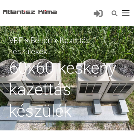
»
»
VRF
Beltéri
Kazettás
készülékek
60x60 keskeny
kazettás
készülék