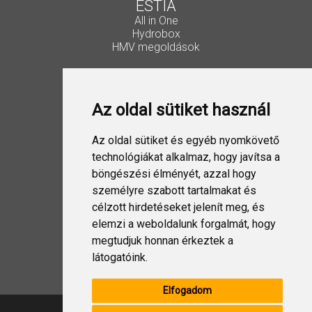
ESTIA
All in One
Hydrobox
HMV megoldások
Vezérlők, kiegészítők
Lakossági Split
Az oldal sütiket használ
Ipari Split
VRF
ESTIA
Az oldal sütiket és egyéb nyomkövető
Szellőztetés
technológiákat alkalmaz, hogy javítsa a
böngészési élményét, azzal hogy
Folyadékhűtő
személyre szabott tartalmakat és
USX EDGE
célzott hirdetéseket jelenít meg, és
elemzi a weboldalunk forgalmát, hogy
megtudjuk honnan érkeztek a
Design Split
látogatóink.
Elfogadom