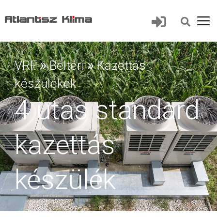
»
»
VRF
Beltéri
Kazettás
készülékek
4 utas standard
kazettás
készülék