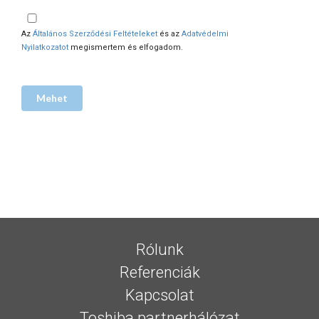
Az
Általános Szerződési Feltételeket
és az
Adatvédelmi
Nyilatkozatot
megismertem és elfogadom.
Rólunk
Referenciák
Kapcsolat
Toshiba partnerhálózat