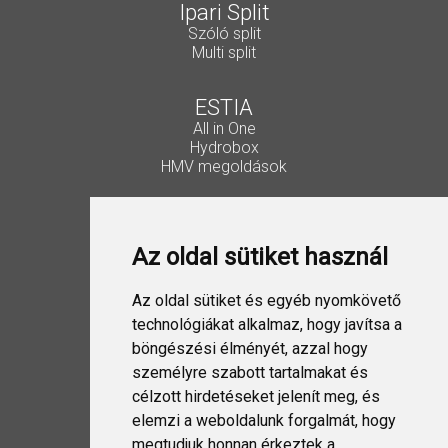
Ipari Split
Szóló split
Multi split
ESTIA
All in One
Hydrobox
HMV megoldások
Vezérlők, kiegészítők
Lakossági Split
Az oldal sütiket használ
Ipari Split
VRF
ESTIA
Az oldal sütiket és egyéb nyomkövető
Szellőztetés
technológiákat alkalmaz, hogy javítsa a
böngészési élményét, azzal hogy
Folyadékhűtő
személyre szabott tartalmakat és
USX EDGE
célzott hirdetéseket jelenít meg, és
elemzi a weboldalunk forgalmát, hogy
megtudjuk honnan érkeztek a