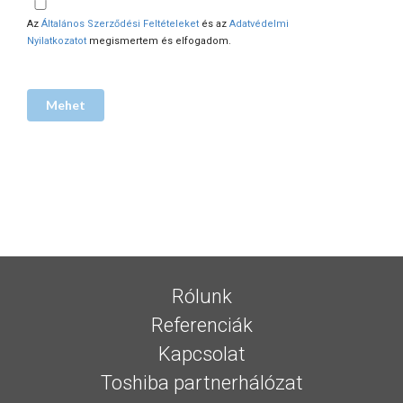
Az
Általános Szerződési Feltételeket
és az
Adatvédelmi
Nyilatkozatot
megismertem és elfogadom.
Rólunk
Referenciák
Kapcsolat
Toshiba partnerhálózat