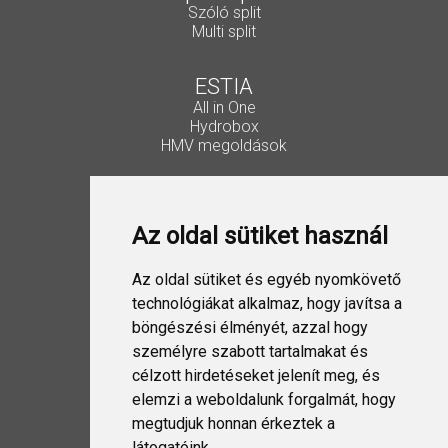
Szóló split
Multi split
ESTIA
All in One
Hydrobox
HMV megoldások
Vezérlők, kiegészítők
Lakossági Split
Az oldal sütiket használ
Ipari Split
VRF
ESTIA
Az oldal sütiket és egyéb nyomkövető
Szellőztetés
technológiákat alkalmaz, hogy javítsa a
böngészési élményét, azzal hogy
Folyadékhűtő
személyre szabott tartalmakat és
USX EDGE
célzott hirdetéseket jelenít meg, és
elemzi a weboldalunk forgalmát, hogy
megtudjuk honnan érkeztek a
Design Split
látogatóink.