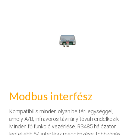
Modbus interfész
Kompatibilis minden olyan beltéri egységgel,
amely A/B, infravörös távirányítóval rendelkezik.
Minden fő funkció vezérlése. RS485 hálózaton
legfeljebb 64 interfész megcímzése, többzónás