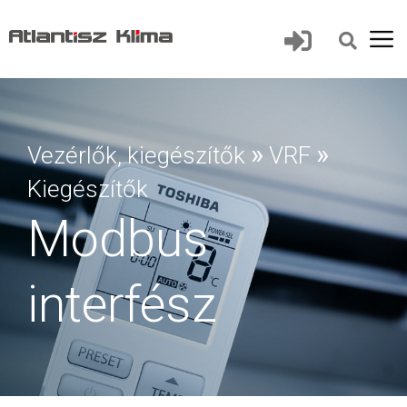
»
»
Vezérlők, kiegészítők
VRF
Kiegészítők
Modbus
interfész