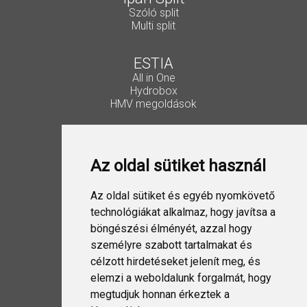
Szóló split
Multi split
ESTIA
All in One
Hydrobox
HMV megoldások
Vezérlők, kiegészítők
Lakossági Split
Az oldal sütiket használ
Ipari Split
VRF
ESTIA
Az oldal sütiket és egyéb nyomkövető
Szellőztetés
technológiákat alkalmaz, hogy javítsa a
böngészési élményét, azzal hogy
Folyadékhűtő
személyre szabott tartalmakat és
USX EDGE
célzott hirdetéseket jelenít meg, és
elemzi a weboldalunk forgalmát, hogy
megtudjuk honnan érkeztek a
Design Split