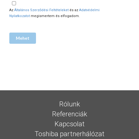
Az
Általános Szerződési Feltételeket
és az
Adatvédelmi
Nyilatkozatot
megismertem és elfogadom.
Rólunk
Referenciák
Kapcsolat
Toshiba partnerhálózat