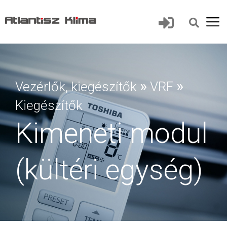
»
»
Vezérlők, kiegészítők
VRF
Kiegészítők
Kimeneti modul
(kültéri egység)