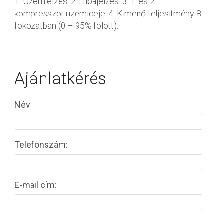
1. Üzemjelzés. 2. Hibajelzés. 3. 1. és 2.
kompresszor üzemideje. 4. Kimenő teljesítmény 8
fokozatban (0 – 95% fölött).
Ajánlatkérés
Név:
Telefonszám:
E-mail cím: