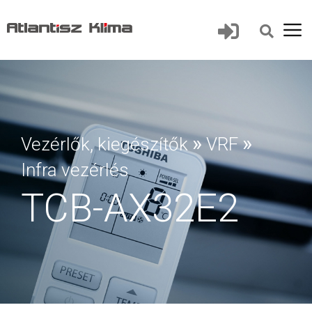
»
»
Vezérlők, kiegészítők
VRF
Infra vezérlés
TCB-AX32E2