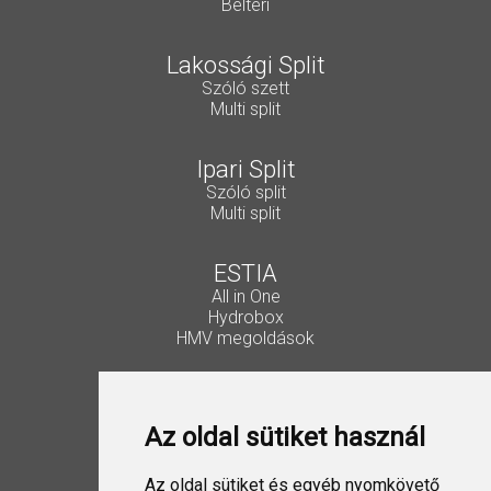
Beltéri
Lakossági Split
Szóló szett
Multi split
Ipari Split
Szóló split
Multi split
ESTIA
All in One
Hydrobox
HMV megoldások
Vezérlők, kiegészítők
Lakossági Split
Az oldal sütiket használ
Ipari Split
VRF
ESTIA
Az oldal sütiket és egyéb nyomkövető