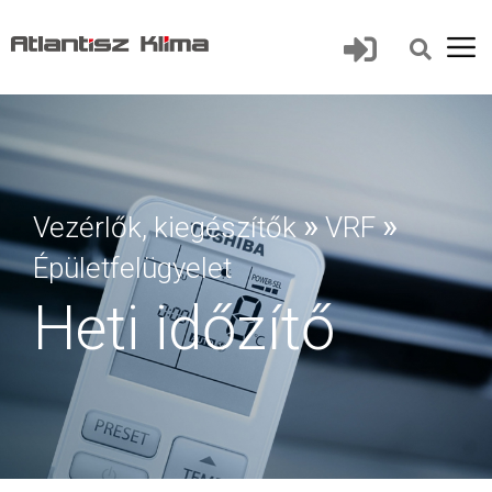
»
»
Vezérlők, kiegészítők
VRF
Épületfelügyelet
Heti időzítő