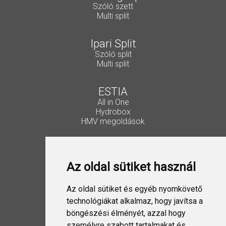
Szóló szett
Multi split
Ipari Split
Szóló split
Multi split
ESTIA
All in One
Hydrobox
HMV megoldások
Vezérlők, kiegészítők
Lakossági Split
Az oldal sütiket használ
Ipari Split
VRF
ESTIA
Az oldal sütiket és egyéb nyomkövető
Szellőztetés
technológiákat alkalmaz, hogy javítsa a
böngészési élményét, azzal hogy
Folyadékhűtő
személyre szabott tartalmakat és