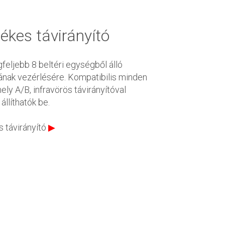
ékes távirányító
feljebb 8 beltéri egységből álló
ának vezérlésére. Kompatibilis minden
ely A/B, infravörös távirányítóval
llíthatók be.
 távirányító
▶