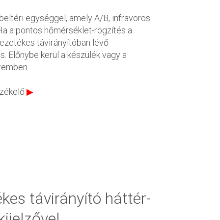
beltéri egységgel, amely A/B, infravörös
 Ha a pontos hőmérséklet-rögzítés a
ezetékes távirányítóban lévő
. Előnybe kerül a készülék vagy a
szemben.
rzékelő
▶
kes távirányító háttér-
ijelzővel