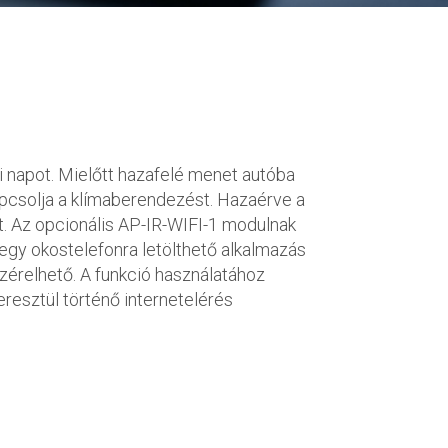
ri napot. Mielőtt hazafelé menet autóba
apcsolja a klímaberendezést. Hazaérve a
t. Az opcionális AP-IR-WIFI-1 modulnak
egy okostelefonra letölthető alkalmazás
érelhető. A funkció használatához
eresztül történő internetelérés