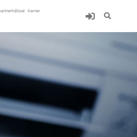
partnerhálózat
Karrier