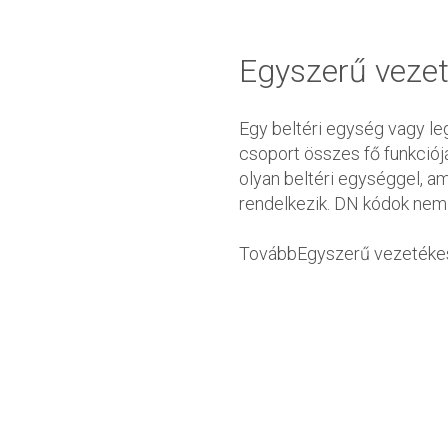
Egyszerű vezet
Egy beltéri egység vagy leg
csoport összes fő funkciój
olyan beltéri egységgel, am
rendelkezik. DN kódok nem á
TovábbEgyszerű vezetékes