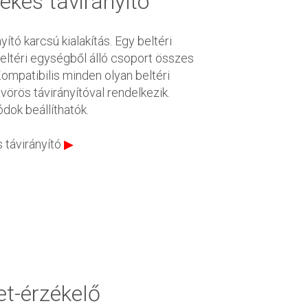
kes távirányító
ító karcsú kialakítás. Egy beltéri
eltéri egységből álló csoport összes
ompatibilis minden olyan beltéri
vörös távirányítóval rendelkezik.
dok beállíthatók.
távirányító
▶
t-érzékelő