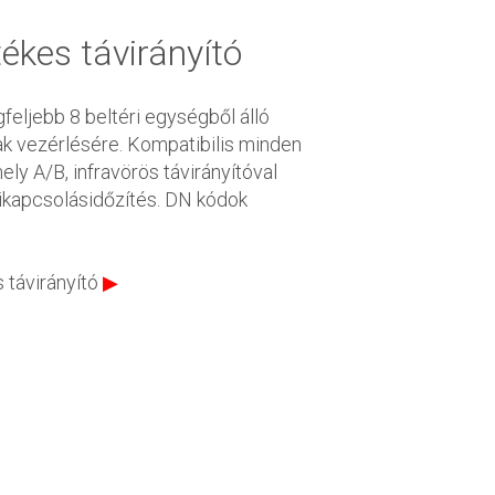
ékes távirányító
feljebb 8 beltéri egységből álló
k vezérlésére. Kompatibilis minden
ely A/B, infravörös távirányítóval
kikapcsolásidőzítés. DN kódok
 távirányító
▶