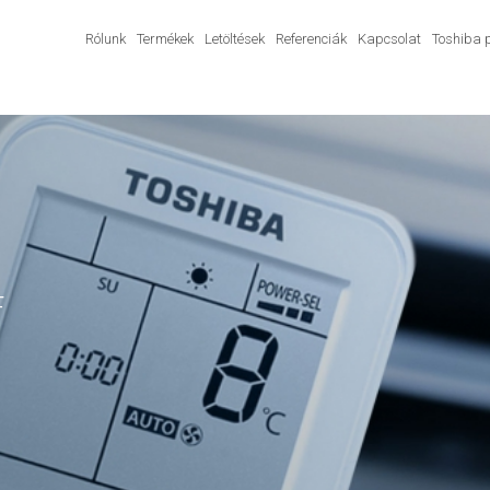
Rólunk
Termékek
Letöltések
Referenciák
Kapcsolat
Toshiba 
F