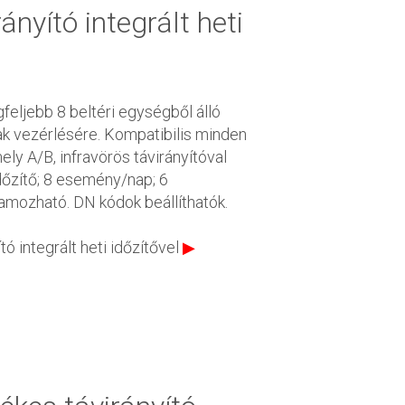
ányító integrált heti
feljebb 8 beltéri egységből álló
k vezérlésére. Kompatibilis minden
ely A/B, infravörös távirányítóval
időzítő; 8 esemény/nap; 6
mozható. DN kódok beállíthatók.
ó integrált heti időzítővel
▶