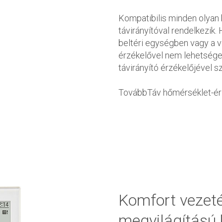
Kompatibilis minden olyan 
távirányítóval rendelkezik.
beltéri egységben vagy a v
érzékelővel nem lehetséges
távirányító érzékelőjével 
TovábbTáv hőmérséklet-é
Komfort vezeté
megvilágítású k