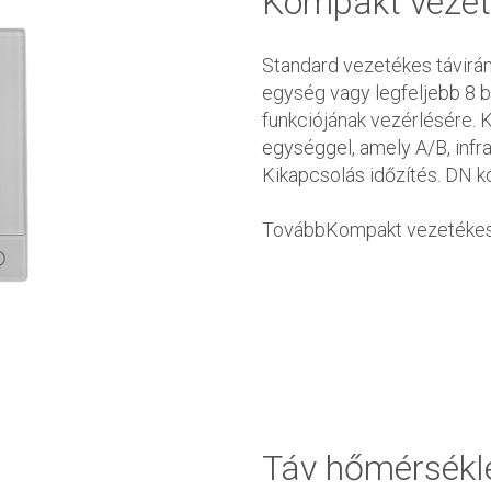
Kompakt vezeté
Standard vezetékes távirány
egység vagy legfeljebb 8 b
funkciójának vezérlésére. K
egységgel, amely A/B, infra
Kikapcsolás időzítés. DN kó
TovábbKompakt vezetékes 
Táv hőmérsékle