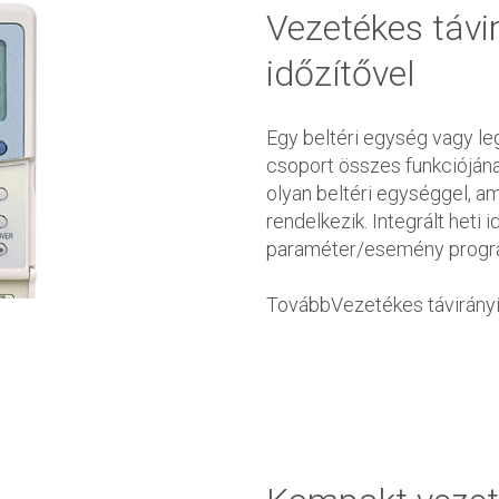
Vezetékes távir
időzítővel
Egy beltéri egység vagy leg
csoport összes funkciójána
olyan beltéri egységgel, am
rendelkezik. Integrált heti 
paraméter/esemény progra
TovábbVezetékes távirányít