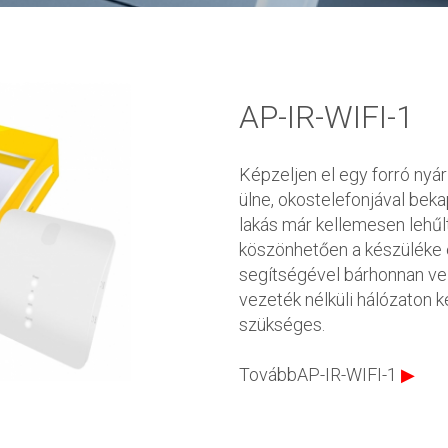
AP-IR-WIFI-1
Képzeljen el egy forró nyá
ülne, okostelefonjával bek
lakás már kellemesen lehűl
köszönhetően a készüléke 
segítségével bárhonnan vez
vezeték nélküli hálózaton k
szükséges.
TovábbAP-IR-WIFI-1
▶