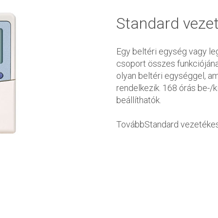
Standard vezet
Egy beltéri egység vagy leg
csoport összes funkciójána
olyan beltéri egységgel, am
rendelkezik. 168 órás be-/
beállíthatók.
TovábbStandard vezetékes