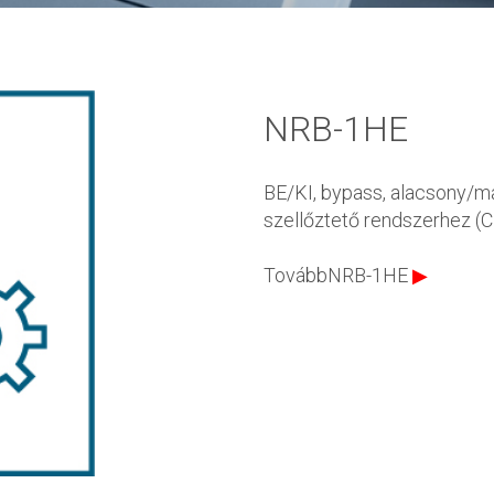
NRB-1HE
BE/KI, bypass, alacsony/m
szellőztető rendszerhez (C
TovábbNRB-1HE
▶