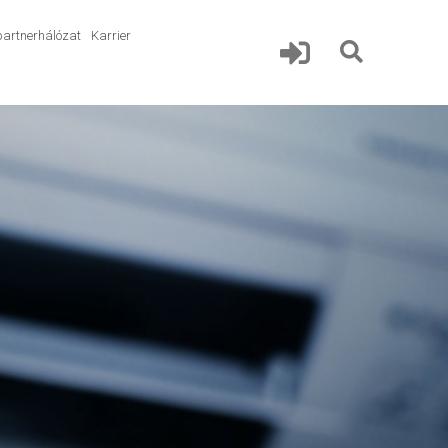
partnerhálózat
Karrier