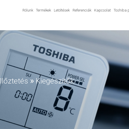
Rólunk
Termékek
Letöltések
Referenciák
Kapcsolat
Toshiba 
»
llőztetés
Kiegészítők