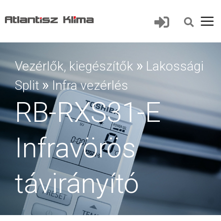
»
Vezérlők, kiegészítők
Lakossági
»
Split
Infra vezérlés
RB-RXS31-E
Infravörös
távirányító