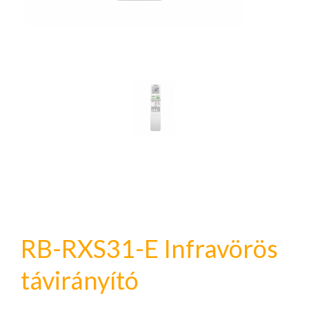
RB-RXS31-E Infravörös
távirányító