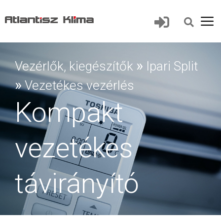
»
Vezérlők, kiegészítők
Ipari Split
»
Vezetékes vezérlés
Kompakt
vezetékes
távirányító