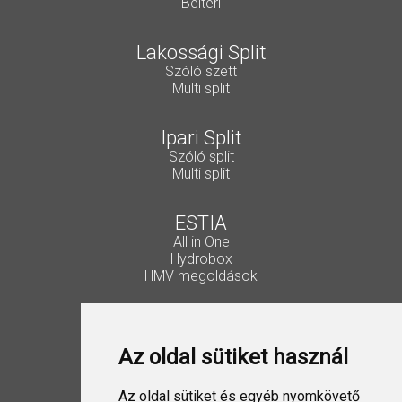
Beltéri
Lakossági Split
Szóló szett
Multi split
Ipari Split
Szóló split
Multi split
ESTIA
All in One
Hydrobox
HMV megoldások
Vezérlők, kiegészítők
Lakossági Split
Az oldal sütiket használ
Ipari Split
VRF
ESTIA
Az oldal sütiket és egyéb nyomkövető