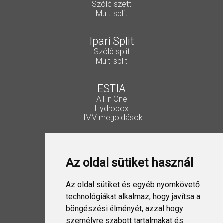
Szóló szett
Multi split
Ipari Split
Szóló split
Multi split
ESTIA
All in One
Hydrobox
HMV megoldások
Vezérlők, kiegészítők
Lakossági Split
Az oldal sütiket használ
Ipari Split
VRF
ESTIA
Az oldal sütiket és egyéb nyomkövető
Szellőztetés
technológiákat alkalmaz, hogy javítsa a
böngészési élményét, azzal hogy
Folyadékhűtő
személyre szabott tartalmakat és