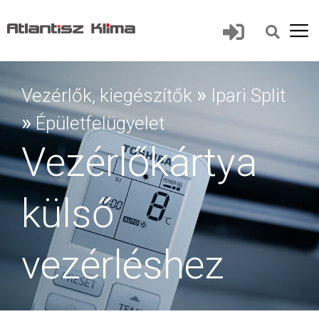
»
Vezérlők, kiegészítők
Ipari Split
»
Épületfelügyelet
Vezérlőkártya
külső
vezérléshez