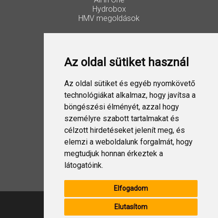
Hydrobox
HMV megoldások
Vezérlők, kiegészítők
Lakossági Split
Az oldal sütiket használ
Ipari Split
VRF
ESTIA
Az oldal sütiket és egyéb nyomkövető
Szellőztetés
technológiákat alkalmaz, hogy javítsa a
böngészési élményét, azzal hogy
Folyadékhűtő
személyre szabott tartalmakat és
USX EDGE
célzott hirdetéseket jelenít meg, és
elemzi a weboldalunk forgalmát, hogy
megtudjuk honnan érkeztek a
Design Split
látogatóink.
Elfogadom
Elutasítom
Címünk: 1044 Budapest, Ipari Park utca 8.