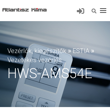
»
»
Vezérlők, kiegészítők
ESTIA
Vezetékes vezérlés
HWS-AMS54E