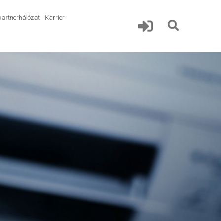
partnerhálózat
Karrier