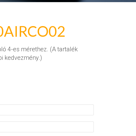
0AIRCO02
ló 4-es mérethez. (A tartalék
bbi kedvezmény.)