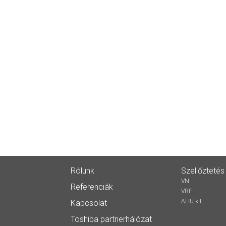
Rólunk
Szellőztetés
VN
Referenciák
VRF
AHU-kit
Kapcsolat
Toshiba partnerhálózat