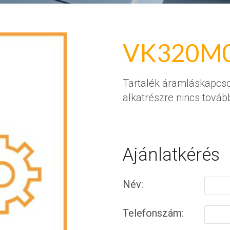
VK320M
Tartalék áramláskapcso
alkatrészre nincs tová
Ajánlatkérés
Név:
Telefonszám: