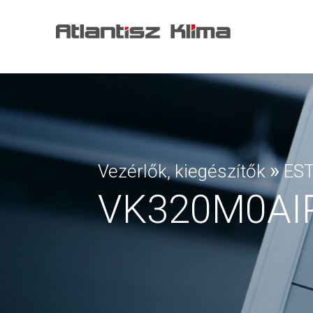
»
Vezérlők, kiegészítők
EST
VK320M0AI