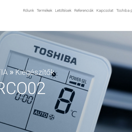
Rólunk
Termékek
Letöltések
Referenciák
Kapcsolat
Toshiba 
»
IA
Kiegészítők
RCO02