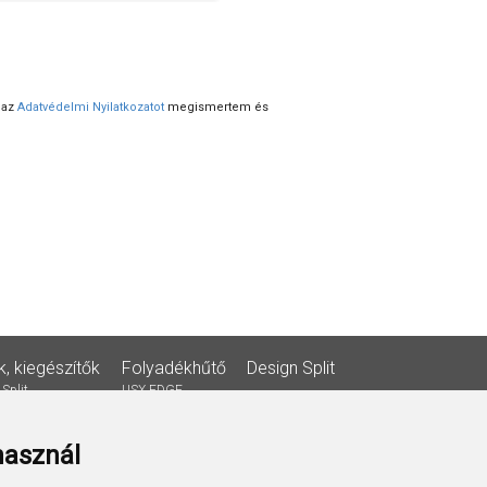
 az
Adatvédelmi Nyilatkozatot
megismertem és
k, kiegészítők
Folyadékhűtő
Design Split
Split
USX EDGE
használ
és