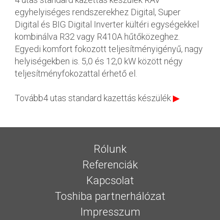
egyhelyiséges rendszerekhez Digital, Super
Digital és BIG Digital Inverter kültéri egységekkel
kombinálva R32 vagy R410A hűtőközeghez.
Egyedi komfort fokozott teljesítményigényű, nagy
helyiségekben is. 5,0 és 12,0 kW között négy
teljesítményfokozattal érhető el.
Tovább4 utas standard kazettás készülék
▶
Rólunk
Referenciák
Kapcsolat
Toshiba partnerhálózat
Impresszum