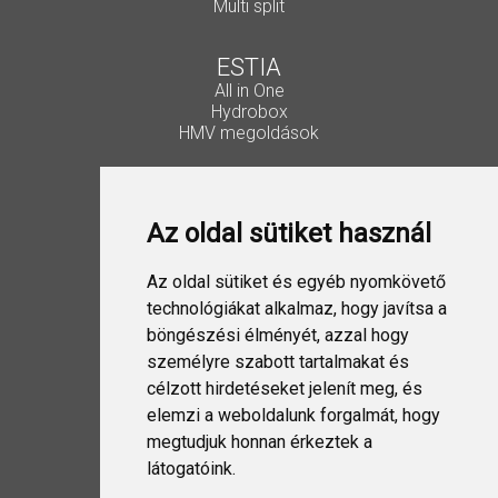
Multi split
ESTIA
All in One
Hydrobox
HMV megoldások
Vezérlők, kiegészítők
Lakossági Split
Az oldal sütiket használ
Ipari Split
VRF
ESTIA
Az oldal sütiket és egyéb nyomkövető
Szellőztetés
technológiákat alkalmaz, hogy javítsa a
böngészési élményét, azzal hogy
Folyadékhűtő
személyre szabott tartalmakat és
USX EDGE
célzott hirdetéseket jelenít meg, és
elemzi a weboldalunk forgalmát, hogy
megtudjuk honnan érkeztek a
Design Split
látogatóink.