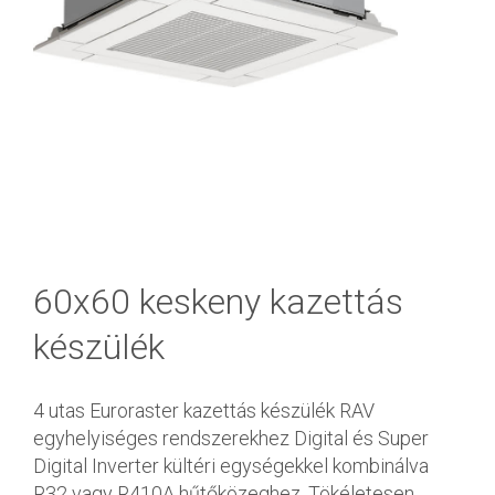
60x60 keskeny kazettás
készülék
4 utas Euroraster kazettás készülék RAV
egyhelyiséges rendszerekhez Digital és Super
Digital Inverter kültéri egységekkel kombinálva
R32 vagy R410A hűtőközeghez. Tökéletesen