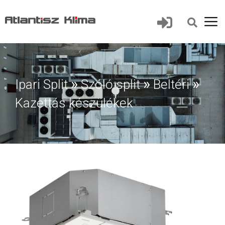
»
»
»
Ipari Split
Szóló split
Beltéri
Kazettás készülékek