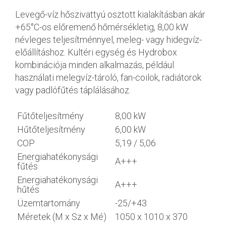
Levegő-víz hőszivattyú osztott kialakításban akár
+65°C-os előremenő hőmérsékletig, 8,00 kW
névleges teljesítménnyel, meleg- vagy hidegvíz-
előállításhoz. Kültéri egység és Hydrobox
kombinációja minden alkalmazás, például
használati melegvíz-tároló, fan-coilok, radiátorok
vagy padlófűtés táplálásához.
Fűtőteljesítmény
8,00 kW
Hűtőteljesítmény
6,00 kW
COP
5,19 / 5,06
Energiahatékonysági
A+++
fűtés
Energiahatékonysági
A+++
hűtés
Üzemtartomány
-25/+43
Méretek (M x Sz x Mé)
1050 x 1010 x 370