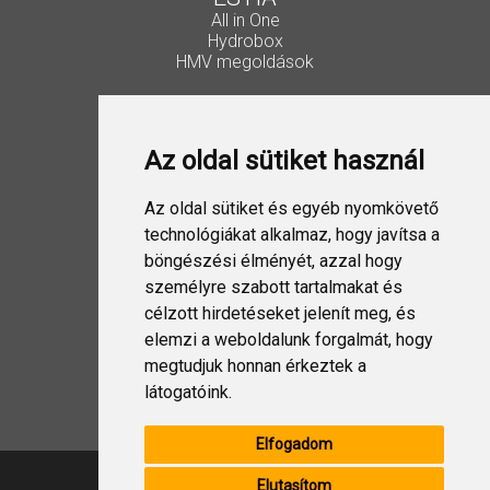
All in One
Hydrobox
HMV megoldások
Vezérlők, kiegészítők
Lakossági Split
Az oldal sütiket használ
Ipari Split
VRF
ESTIA
Az oldal sütiket és egyéb nyomkövető
Szellőztetés
technológiákat alkalmaz, hogy javítsa a
böngészési élményét, azzal hogy
Folyadékhűtő
személyre szabott tartalmakat és
USX EDGE
célzott hirdetéseket jelenít meg, és
elemzi a weboldalunk forgalmát, hogy
megtudjuk honnan érkeztek a
Design Split
látogatóink.
Elfogadom
Elutasítom