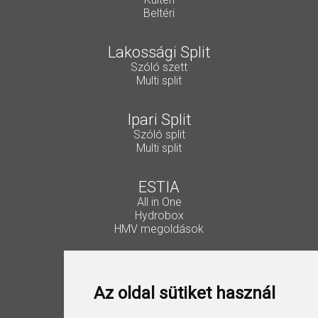
Beltéri
Lakossági Split
Szóló szett
Multi split
Ipari Split
Szóló split
Multi split
ESTIA
All in One
Hydrobox
HMV megoldások
Vezérlők, kiegészítők
Lakossági Split
Az oldal sütiket használ
Ipari Split
VRF