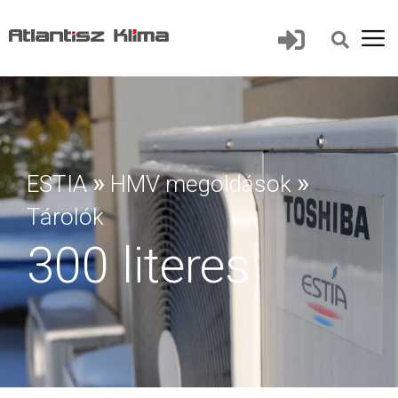
»
»
ESTIA
HMV megoldások
Tárolók
300 literes