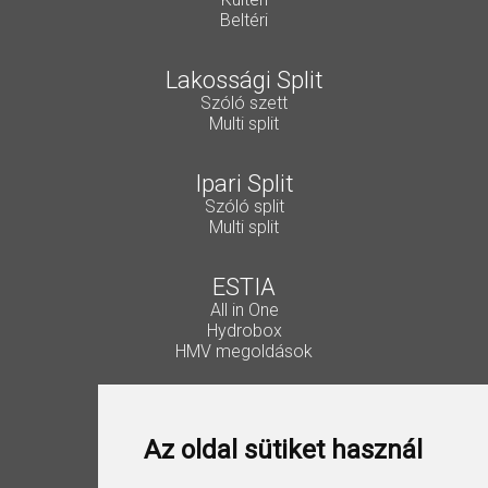
Beltéri
Lakossági Split
Szóló szett
Multi split
Ipari Split
Szóló split
Multi split
ESTIA
All in One
Hydrobox
HMV megoldások
Vezérlők, kiegészítők
Lakossági Split
Az oldal sütiket használ
Ipari Split
VRF