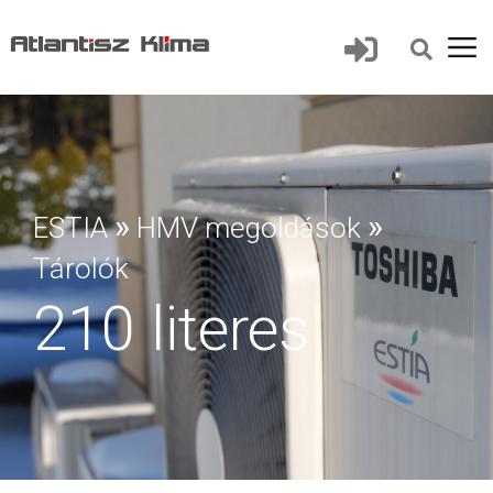
»
»
ESTIA
HMV megoldások
Tárolók
210 literes