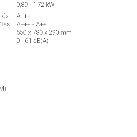
0,89 - 1,72 kW
űtés
A+++
űtés
A+++ - A++
550 x 780 x 290 mm
0 - 61 dB(A)
OM)