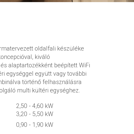
rmatervezett oldalfali készüléke
koncepcióval, kiváló
és alaptartozékként beépített WiFi
téri egységgel együtt vagy további
mbinálva történő felhasználásra
olgáló multi kültéri egységhez.
2,50 - 4,60 kW
3,20 - 5,50 kW
0,90 - 1,90 kW