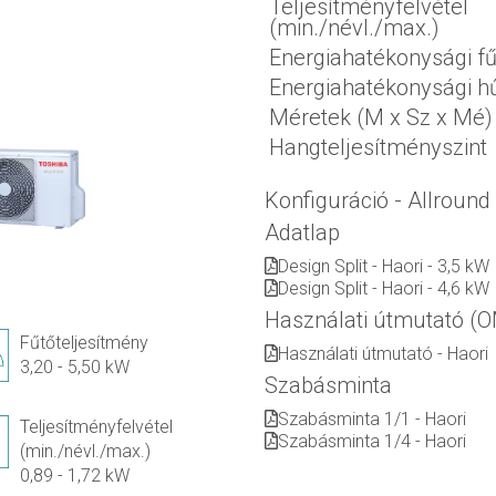
Teljesítményfelvétel
(min./névl./max.)
Energiahatékonysági f
Energiahatékonysági h
Méretek (M x Sz x Mé)
Hangteljesítményszint
Konfiguráció - Allround
Adatlap
Design Split - Haori - 3,5 kW
Design Split - Haori - 4,6 kW
Használati útmutató (
Fűtőteljesítmény
Használati útmutató - Haori
3,20 - 5,50 kW
Szabásminta
Szabásminta 1/1 - Haori
Teljesítményfelvétel
Szabásminta 1/4 - Haori
(min./névl./max.)
0,89 - 1,72 kW