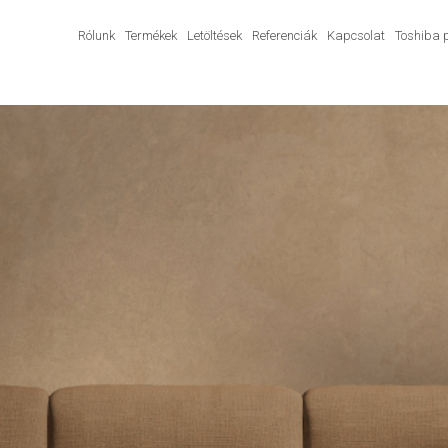
Rólunk
Termékek
Letöltések
Referenciák
Kapcsolat
Toshiba 