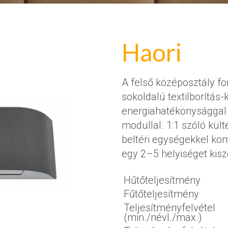
Haori
A felső középosztály fo
sokoldalú textilborítás-
energiahatékonysággal 
modullal. 1:1 szóló kül
beltéri egységekkel ko
egy 2–5 helyiséget kisz
Hűtőteljesítmény
Fűtőteljesítmény
Teljesítményfelvétel
(min./névl./max.)