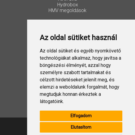
Hydrobox
HMV megoldások
Vezérlők, kiegészítők
Lakossági Split
Az oldal sütiket használ
Ipari Split
VRF
ESTIA
Az oldal sütiket és egyéb nyomkövető
Szellőztetés
technológiákat alkalmaz, hogy javítsa a
böngészési élményét, azzal hogy
Folyadékhűtő
személyre szabott tartalmakat és
USX EDGE
célzott hirdetéseket jelenít meg, és
elemzi a weboldalunk forgalmát, hogy
megtudjuk honnan érkeztek a
Design Split
látogatóink.
Elfogadom
Elutasítom
Címünk: 1044 Budapest, Ipari Park utca 8.