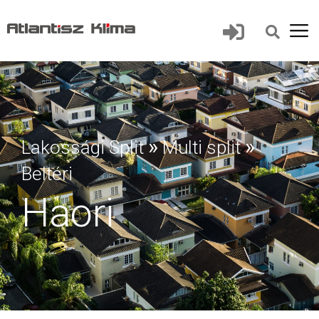
»
»
Lakossági Split
Multi split
Beltéri
Haori