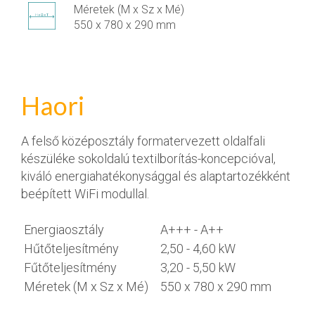
Méretek (M x Sz x Mé)
550 x 780 x 290 mm
Haori
A felső középosztály formatervezett oldalfali
készüléke sokoldalú textilborítás-koncepcióval,
kiváló energiahatékonysággal és alaptartozékként
beépített WiFi modullal.
Energiaosztály
A+++ - A++
Hűtőteljesítmény
2,50 - 4,60 kW
Fűtőteljesítmény
3,20 - 5,50 kW
Méretek (M x Sz x Mé)
550 x 780 x 290 mm